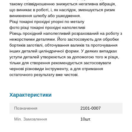
такому співвідношенню знижується негативна вібрація,
що виникає в роботі, і, як наслідок, зменшується ризик
виникнення шлюбу або ушкодження.
Різці токарні прохідні упорні по металу
фото:різці токарні прохідні наполегливі
Різець прохідний наполегливий розрахований на роботу з
нежорсткими деталями. Його застосовують для обробки
бортиків заготівлі, обточування валиків та проточування
інших деталей циліндричної форми. У деяких випадках
уступи деталей утворюються за допомогою того ж різця,
тільки для створення рекомендується застосовувати
чернові різновиди інструменту, а для отримання
остаточного результату вже чистові.
Характеристики
Позначення
2101-0007
Min. Замовлення
10шт.