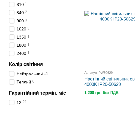
1
810
2
840
3
900
3
1020
1
1350
1
1800
1
2400
Колір світіння
Артикул: PW50629
15
Нейтральний
Настінний світильник с
6
Теплий
4000K IP20-50629
Гарантійний термін, міс
1 200 грн без ПДВ
21
12