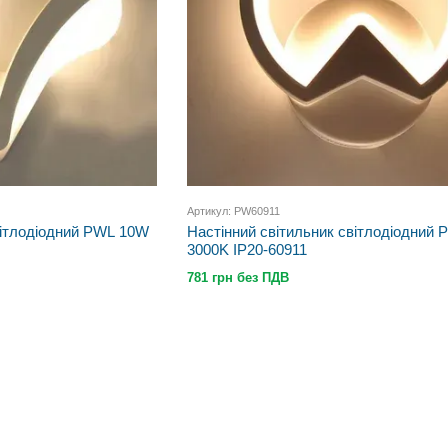
Артикул: PW60911
вітлодіодний PWL 10W
Настінний світильник світлодіодний
3000K IP20-60911
781 грн без ПДВ