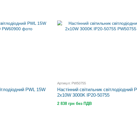
Артикул: PW50755
вітлодіодний PWL 15W
Настінний світильник світлодіодний 
2x10W 3000K IP20-50755
2 838 грн без ПДВ