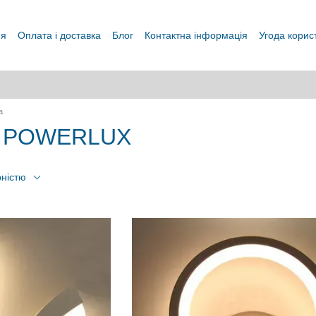
ня
Оплата і доставка
Блог
Контактна інформація
Угода корис
а
бра POWERLUX
рністю