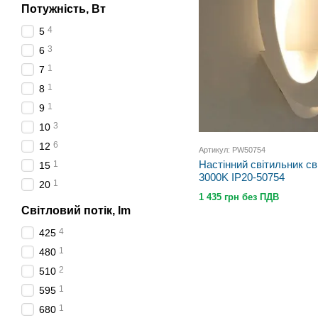
Потужність, Вт
4
5
3
6
1
7
1
8
1
9
3
10
6
12
Артикул: PW50754
Настінний світильник с
1
15
3000K IP20-50754
1
20
1 435 грн без ПДВ
Світловий потік, lm
4
425
1
480
2
510
1
595
1
680