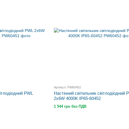
Артикул: PW60452
вітлодіодний PWL
Настінний світильник світлодіодний 
2x6W 4000K IP65-60452
1 544 грн без ПДВ