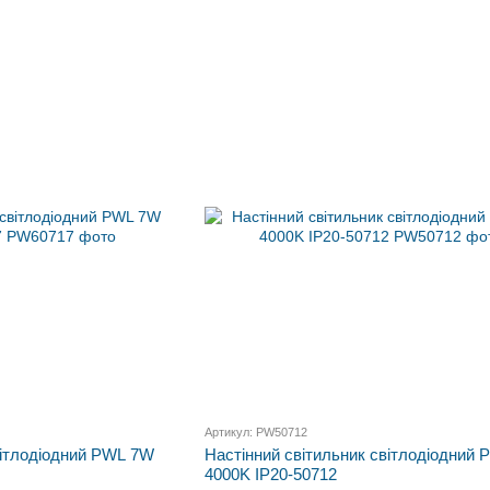
Артикул: PW50712
вітлодіодний PWL 7W
Настінний світильник світлодіодний
4000K IP20-50712