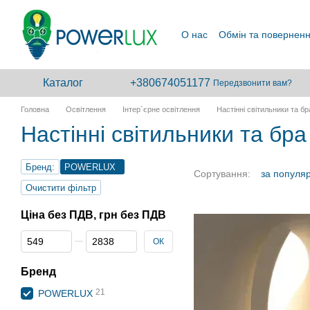
Перейти до основного контенту
О нас
Обмін та повернен
Каталог
+380674051177
Передзвонити вам?
Головна
Освітлення
Інтер`єрне освітлення
Настінні світильники та бр
Настінні світильники та 
Бренд:
POWERLUX
Сортування:
за популя
Очистити фільтр
Ціна без ПДВ, грн без ПДВ
Від Ціна без ПДВ, грн без ПДВ
До Ціна без ПДВ, грн без ПДВ
ОК
Бренд
21
POWERLUX