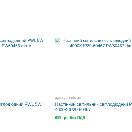
Артикул: PW60467
вітлодіодний PWL 5W
Настінний світильник світлодіодний
4000K IP20-60467
659 грн без ПДВ