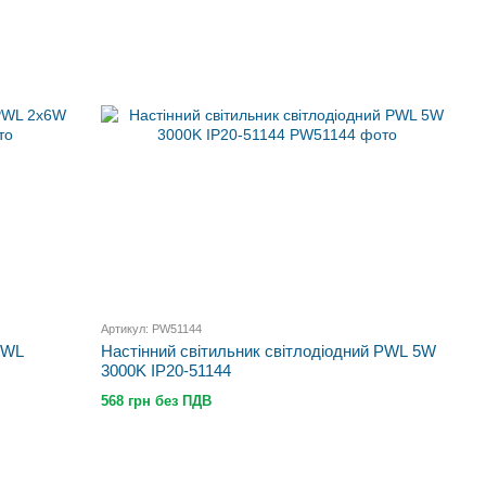
Артикул: PW51144
PWL
Настінний світильник світлодіодний PWL 5W
3000K IP20-51144
568 грн без ПДВ