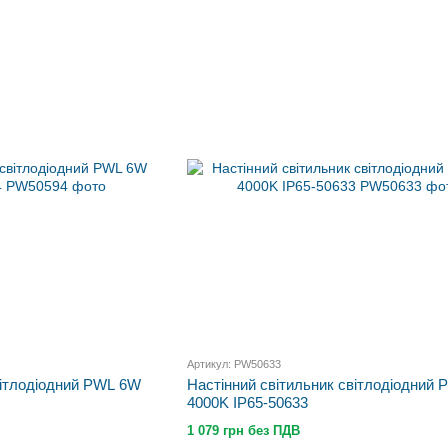
Артикул: PW50633
вітлодіодний PWL 6W
Настінний світильник світлодіодний
4000K IP65-50633
1 079 грн без ПДВ