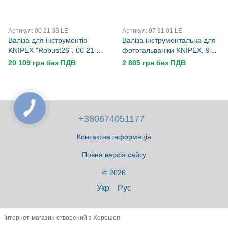
Артикул: 00 21 33 LE
Артикул: 97 91 01 LE
Валіза для інструментів
Валіза інструментальна для
KNIPEX "Robust26", 00 21 33
фотогальваніки KNIPEX, 97
LE, порожня
91 01 LE, порожня
20 109 грн без ПДВ
2 805 грн без ПДВ
+380674051177
Контактна інформація
Повна версія сайту
© 2026
Укр
Рус
Інтернет-магазин створений з Хорошоп