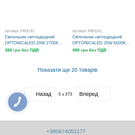
Артикул: PW3192
Артикул: PW3241
Світильник світлодіодний
Світильник світлодіодний
OPTONICALED 20W 2700К
OPTONICALED 25W 6500К
коло 187*60 мм, що
коло 182*102 мм, що
388 грн без ПДВ
498 грн без ПДВ
вбудовується
вбудовується
Показати ще 20 товарів
Назад
Вперед
5
з 373
+380674051177