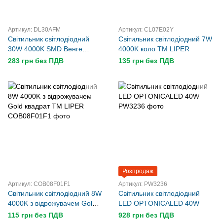
Артикул: DL30AFM
Артикул: CL07E02Y
Світильник світлодіодний
Світильник світлодіодний 7W
30W 4000K SMD Венге
4000K коло TM LIPER
квадрат TM LIPER
283 грн без ПДВ
135 грн без ПДВ
Розпродаж
Артикул: COB08F01F1
Артикул: PW3236
Світильник світлодіодний 8W
Світильник світлодіодний
4000K з відрожувачем Gold
LED OPTONICALED 40W
квадрат TM LIPER
115 грн без ПДВ
928 грн без ПДВ