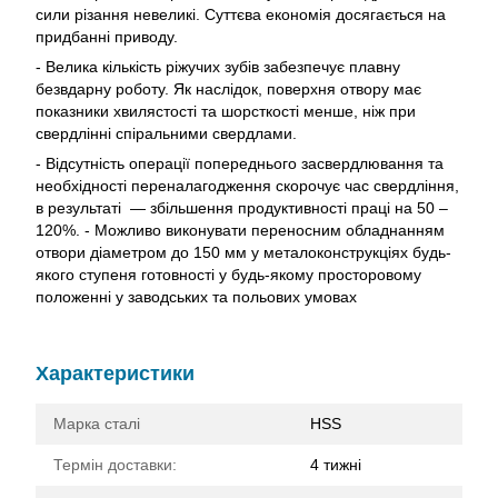
сили різання невеликі. Суттєва економія досягається на
придбанні приводу.
- Велика кількість ріжучих зубів забезпечує плавну
безвдарну роботу. Як наслідок, поверхня отвору має
показники хвилястості та шорсткості менше, ніж при
свердлінні спіральними свердлами.
- Відсутність операції попереднього засвердлювання та
необхідності переналагодження скорочує час свердління,
в результаті — збільшення продуктивності праці на 50 –
120%. - Можливо виконувати переносним обладнанням
отвори діаметром до 150 мм у металоконструкціях будь-
якого ступеня готовності у будь-якому просторовому
положенні у заводських та польових умовах
Характеристики
Марка сталі
HSS
Термін доставки:
4 тижні