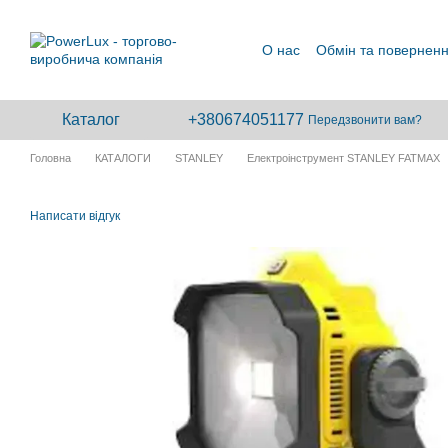
Перейти до основного контенту
О нас
Обмін та повернен
Каталог
+380674051177
Передзвонити вам?
Головна
КАТАЛОГИ
STANLEY
Електроінструмент STANLEY FATMAX
Написати відгук