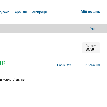
Мій кошик
тувача
Гарантія
Співпраця
Укр
Артикул
50759
ДВ
Порівняти
В бажання
ичувальної знижки