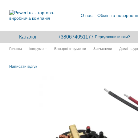
Перейти до основного контенту
О нас
Обмін та повернен
Каталог
+380674051177
Передзвонити вам?
Головна
Інструмент
Електроінструменти
Запчастини
Дрилі - шур
Написати відгук