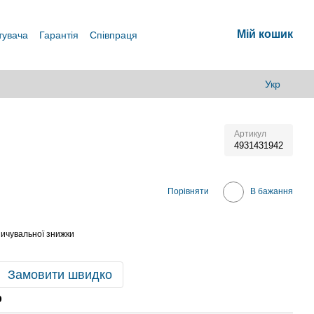
Мій кошик
тувача
Гарантія
Співпраця
Укр
Артикул
4931431942
В
Порівняти
В бажання
ичувальної знижки
Замовити швидко
р