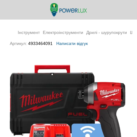
Інструмент
Електроінструменти
Дрилі - шурупокрути
Шу
Артикул:
4933464091
Написати відгук