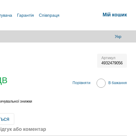
Мій кошик
тувача
Гарантія
Співпраця
Укр
Артикул
4932479056
ДВ
Порівняти
В бажання
ичувальної знижки
ться
ідгук або коментар