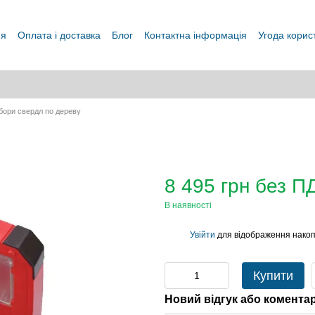
ня
Оплата і доставка
Блог
Контактна інформація
Угода корис
бори свердл по дереву
8 495 грн без П
В наявності
Увійти
для відображення накоп
%
Купити
Новий відгук або комента