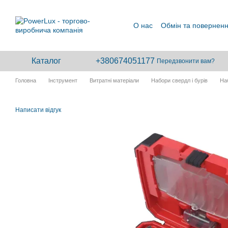
Перейти до основного контенту
О нас
Обмін та повернен
Каталог
+380674051177
Передзвонити вам?
Головна
Інструмент
Витратні матеріали
Набори свердл і бурів
На
Написати відгук