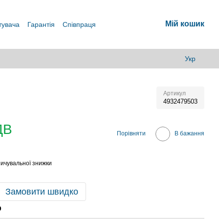
Мій кошик
тувача
Гарантія
Співпраця
Укр
Артикул
4932479503
ДВ
Порівняти
В бажання
ичувальної знижки
Замовити швидко
р