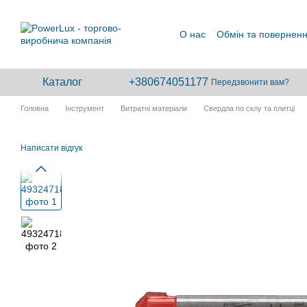
Перейти до основного контенту
О нас
Обмін та повернен
Каталог
+380674051177
Передзвонити вам?
Головна
Інструмент
Витратні матеріали
Свердла по склу та плитці
Написати відгук